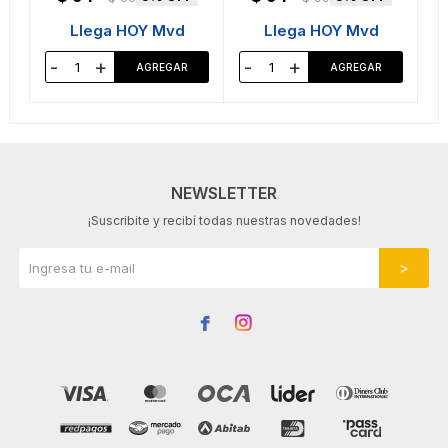
Llega HOY Mvd
Llega HOY Mvd
-
+
-
+
NEWSLETTER
¡Suscribite y recibí todas nuestras novedades!

