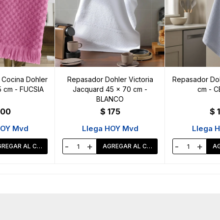
Cocina Dohler
Repasador Dohler Victoria
Repasador Doh
5 cm - FUCSIA
Jacquard 45 x 70 cm -
cm - C
BLANCO
100
$
175
$
HOY Mvd
Llega HOY Mvd
Llega 
-
+
-
+