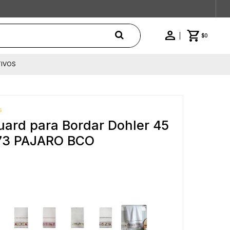
$
0
IVOS
s
ard para Bordar Dohler 45
973 PAJARO BCO