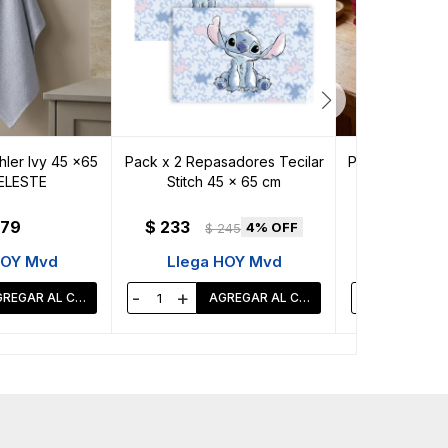
ler Ivy 45 x65
Pack x 2 Repasadores Tecilar
Pack x12 Repas
ELESTE
Stitch 45 x 65 cm
de Cocina Doh
179
$
233
$
4
$
245
HOY Mvd
Llega HOY Mvd
Llega 
-
+
-
+