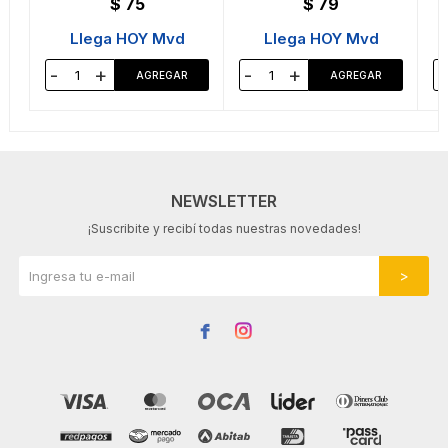
$
75
$
79
Llega HOY Mvd
Llega HOY Mvd
-
+
-
+
-
NEWSLETTER
¡Suscribite y recibí todas nuestras novedades!

