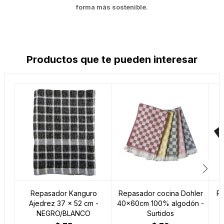
forma más sostenible.
Productos que te pueden interesar
Repasador Kanguro
Repasador cocina Dohler
Re
Ajedrez 37 x 52 cm -
40x60cm 100% algodón -
x
NEGRO/BLANCO
Surtidos