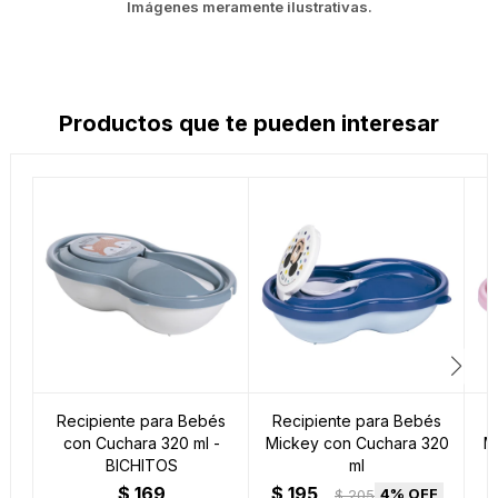
Imágenes meramente ilustrativas.
Productos que te pueden interesar
Recipiente para Bebés
Recipiente para Bebés
R
con Cuchara 320 ml -
Mickey con Cuchara 320
M
BICHITOS
ml
$
169
$
195
4
$
205