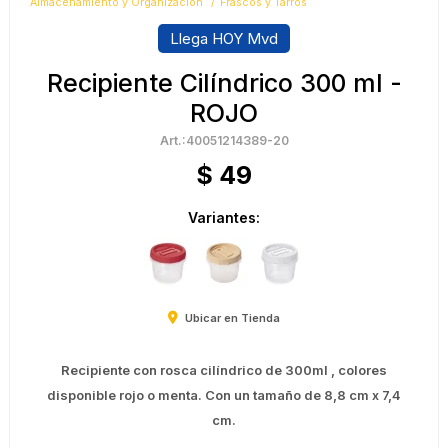
Almacenamiento y Organización
Frascos y Tarros
Llega HOY Mvd
Recipiente Cilíndrico 300 ml -
ROJO
40051214389-20
$
49
Variantes:
Ubicar en Tienda
Recipiente con rosca cilíndrico de 300ml , colores
disponible rojo o menta. Con un tamaño de 8,8 cm x 7,4
cm.