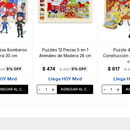
ezas Bomberos
Puzzles 12 Piezas 5 en 1
Puzzle 4
ra 30 cm
Animales de Madera 28 cm
Construcción
c
$
474
$
617
5
5
499
$
499
$
6
HOY Mvd
Llega HOY Mvd
Llega 
-
+
-
+