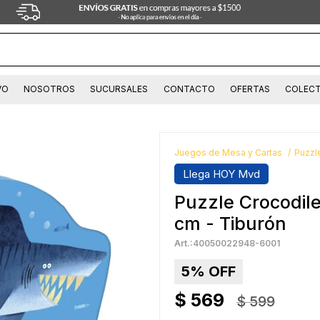
VO
NOSOTROS
SUCURSALES
CONTACTO
OFERTAS
COLECT
Juegos de Mesa y Cartas
Puzzl
Llega HOY Mvd
Puzzle Crocodile
cm - Tiburón
40050022948-6001
5
$
569
$
599