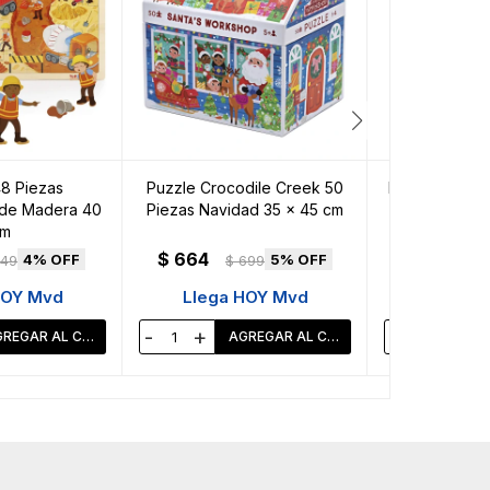
8 Piezas
Puzzle Crocodile Creek 50
Puzzle Crocod
 de Madera 40
Piezas Navidad 35 x 45 cm
Piezas Navid
m
$
664
$
664
4
5
49
$
699
$
HOY Mvd
Llega HOY Mvd
Llega 
-
+
-
+