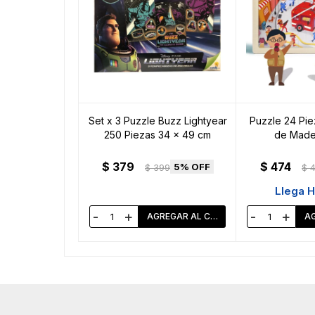
Set x 3 Puzzle Buzz Lightyear
Puzzle 24 Pi
250 Piezas 34 x 49 cm
de Made
$
379
$
474
5
$
399
$
Llega 
-
+
-
+