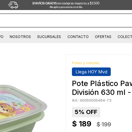
VO
NOSOTROS
SUCURSALES
CONTACTO
OFERTAS
COLECT
Potes y viandas
Llega HOY Mvd
Pote Plástico Pa
División 630 ml
40050005464-73
5
$
189
$
199