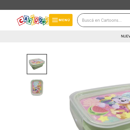
close
storefront
menu
MENÚ
local_shipping
NUE
cards_stack
help