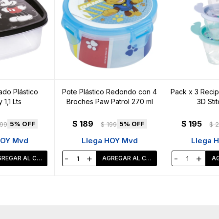
do Plástico
Pote Plástico Redondo con 4
Pack x 3 Recip
1,1 Lts
Broches Paw Patrol 270 ml
3D Stit
$
189
$
195
5
5
199
$
199
$
2
HOY Mvd
Llega HOY Mvd
Llega 
-
+
-
+