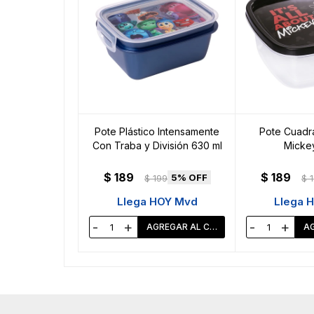
Pote Plástico Intensamente
Pote Cuadra
Con Traba y División 630 ml
Mickey 
$
189
$
189
5
$
199
$
Llega HOY Mvd
Llega 
-
+
-
+