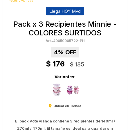
Potes y viandas
Llega HOY Mvd
Pack x 3 Recipientes Minnie -
COLORES SURTIDOS
40050005722-PH
4
$
176
$
185
Variantes:
Ubicar en Tienda
El pack Pote vianda contiene 3 recipientes de 140ml /
270ml / 470ml. El tamaño es ideal para guardar sin