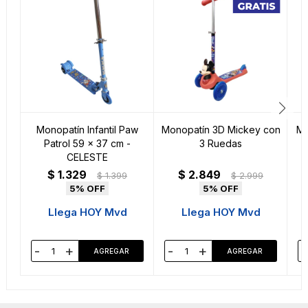
Monopatín Infantil Paw
Monopatín 3D Mickey con
Mo
Patrol 59 x 37 cm -
3 Ruedas
CELESTE
$
1.329
$
2.849
$
1.399
$
2.999
5
5
Llega HOY Mvd
Llega HOY Mvd
-
+
-
+
-