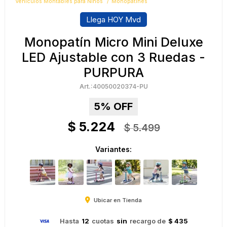
Vehículos Montables para Niños
Monopatines
Llega HOY Mvd
Monopatín Micro Mini Deluxe
LED Ajustable con 3 Ruedas -
PURPURA
40050020374-PU
5
$
5.224
$
5.499
Variantes:
Ubicar en Tienda
Hasta
12
cuotas
sin
recargo de
$ 435