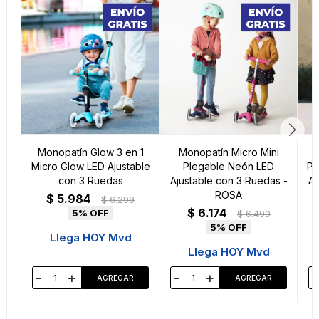
Monopatín Glow 3 en 1
Monopatín Micro Mini
M
Micro Glow LED Ajustable
Plegable Neón LED
Pl
con 3 Ruedas
Ajustable con 3 Ruedas -
Aj
ROSA
$
5.984
$
6.299
$
6.174
5
$
6.499
5
Llega HOY Mvd
Llega HOY Mvd
-
+
-
+
-