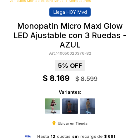
Vehículos Montables para Niños
Monopatines
Llega HOY Mvd
Monopatín Micro Maxi Glow
LED Ajustable con 3 Ruedas -
AZUL
40050020376-82
5
$
8.169
$
8.599
Variantes:
Ubicar en Tienda
Hasta
12
cuotas
sin
recargo de
$ 681