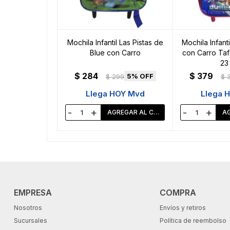
Mochila Infantil Las Pistas de
Mochila Infant
Blue con Carro
con Carro Taf
23
$
284
$
379
5
$
299
$
Llega HOY Mvd
Llega 
-
+
-
+
EMPRESA
COMPRA
Nosotros
Envíos y retiros
Sucursales
Política de reembolso