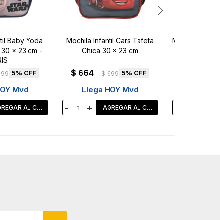
til Baby Yoda
Mochila Infantil Cars Tafeta
Mochila Infanti
 30 x 23 cm -
Chica 30 x 23 cm
30 x 23 
IS
$
664
$
664
5
5
699
$
699
$
HOY Mvd
Llega HOY Mvd
Llega 
-
+
-
+