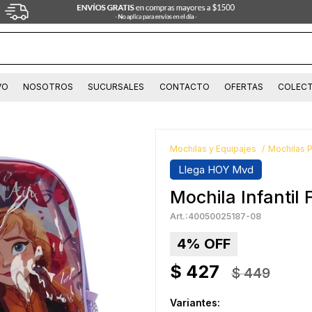
VO
NOSOTROS
SUCURSALES
CONTACTO
OFERTAS
COLECT
Mochilas y Equipajes
Mochilas 
Llega HOY Mvd
Mochila Infantil
40050025187-08
4
$
427
$
449
Variantes: