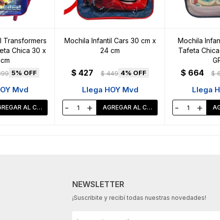
il Transformers
Mochila Infantil Cars 30 cm x
Mochila Infan
eta Chica 30 x
24 cm
Tafeta Chica
 cm
GR
$
427
$
664
5
4
399
$
449
$
HOY Mvd
Llega HOY Mvd
Llega 
-
+
-
+
NEWSLETTER
¡Suscribite y recibí todas nuestras novedades!