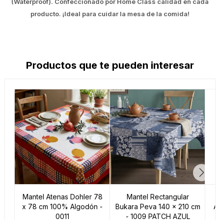
(Waterproof). Confeccionado por Home Class calidad en cada
producto. ¡Ideal para cuidar la mesa de la comida!
Productos que te pueden interesar
Mantel Atenas Dohler 78
Mantel Rectangular
M
x 78 cm 100% Algodón -
Bukara Peva 140 x 210 cm
A
0011
- 1009 PATCH AZUL