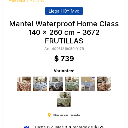
Mantelería
Manteles
Llega HOY Mvd
Mantel Waterproof Home Class
140 x 260 cm - 3672
FRUTILLAS
40051219050-YI7R
$
739
Variantes:
Ubicar en Tienda
Hasta
6
cuotas
sin
recargo de
$ 123