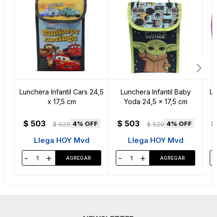
Lunchera Infantil Cars 24,5
Lunchera Infantil Baby
Lu
x 17,5 cm
Yoda 24,5 x 17,5 cm
$
503
$
503
$
4
4
$
529
$
529
Llega HOY Mvd
Llega HOY Mvd
-
+
-
+
-