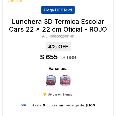
Luncheras
Llega HOY Mvd
Lunchera 3D Térmica Escolar
Cars 22 x 22 cm Oficial - ROJO
40050025181-81
4
$
655
$
689
Variantes:
Ubicar en Tienda
Hasta
6
cuotas
sin
recargo de
$ 109