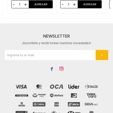
-
+
-
+
-
NEWSLETTER
¡Suscribite y recibí todas nuestras novedades!

