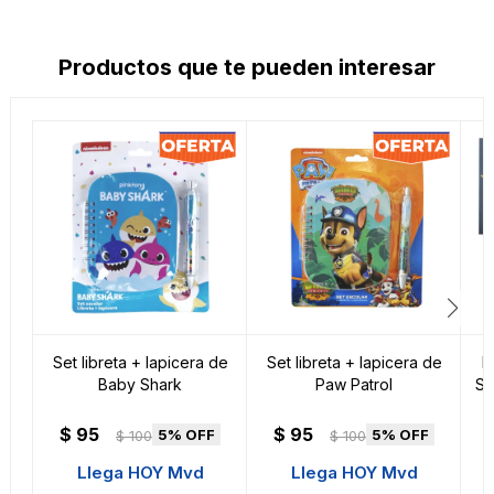
Productos que te pueden interesar
Set libreta + lapicera de
Set libreta + lapicera de
L
Baby Shark
Paw Patrol
Su
$
95
$
95
5
5
$
100
$
100
Llega HOY Mvd
Llega HOY Mvd