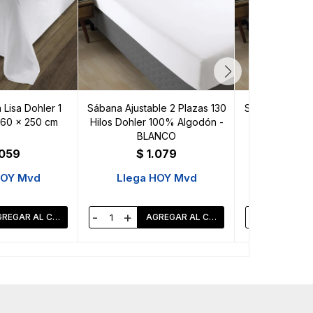
Lisa Dohler 1
Sábana Ajustable 2 Plazas 130
Sábana Ajusta
160 x 250 cm
Hilos Dohler 100% Algodón -
130 Hilos 
BLANCO
Algodón 
.059
$
1.079
$
1
HOY Mvd
Llega HOY Mvd
Llega 
-
+
-
+