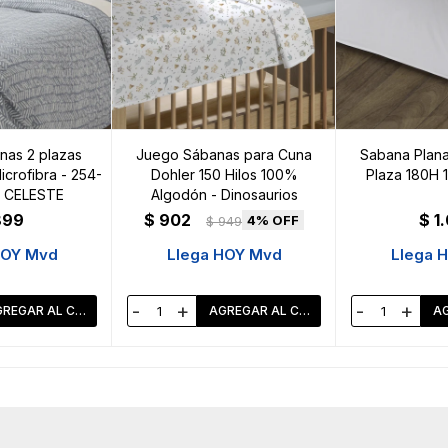
as 2 plazas
Juego Sábanas para Cuna
Sabana Plana 
crofibra - 254-
Dohler 150 Hilos 100%
Plaza 180H 
G CELESTE
Algodón - Dinosaurios
899
$
902
$
1
4
$
949
HOY Mvd
Llega HOY Mvd
Llega 
-
+
-
+