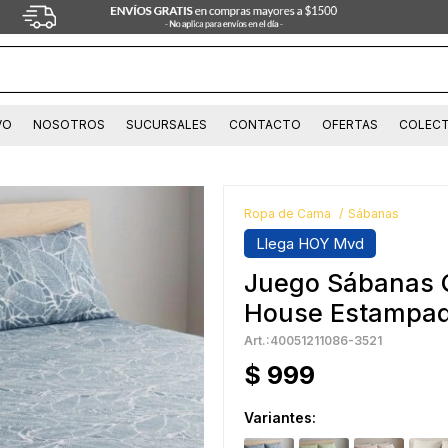
VO
NOSOTROS
SUCURSALES
CONTACTO
OFERTAS
COLECT
Ropa de Cama
Sábanas
Llega HOY Mvd
Juego Sábanas 
House Estampada
40051211086-3521
$
999
Variantes: