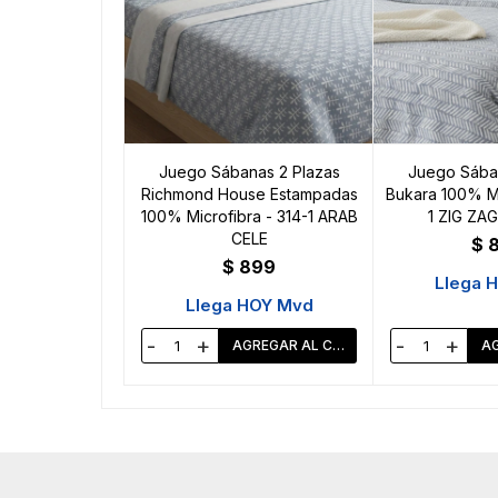
Juego Sábanas 2 Plazas
Juego Sában
Richmond House Estampadas
Bukara 100% Mi
100% Microfibra - 314-1 ARAB
1 ZIG ZA
CELE
$
$
899
Llega 
Llega HOY Mvd
-
+
-
+