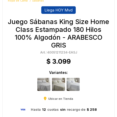
Ropa de Cama
Sábanas
Llega HOY Mvd
Juego Sábanas King Size Home
Class Estampado 180 Hilos
100% Algodón - ARABESCO
GRIS
40051211234-EASJ
$
3.099
Variantes:
Ubicar en Tienda
Hasta
12
cuotas
sin
recargo de
$ 258