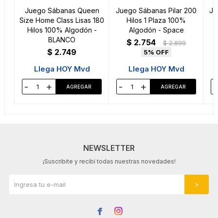
Juego Sábanas Queen
Juego Sábanas Pilar 200
Ju
Size Home Class Lisas 180
Hilos 1 Plaza 100%
Hilos 100% Algodón -
Algodón - Space
BLANCO
$
2.754
$
2.899
$
2.749
5
Llega HOY Mvd
Llega HOY Mvd
-
+
-
+
-
NEWSLETTER
¡Suscribite y recibí todas nuestras novedades!

