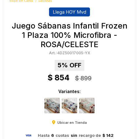
Ropa de Cama
Sábanas
Llega HOY Mvd
Juego Sábanas Infantil Frozen
1 Plaza 100% Microfibra -
ROSA/CELESTE
4DZ50017005-YX
5
$
854
$
899
Variantes:
Ubicar en Tienda
Hasta
6
cuotas
sin
recargo de
$ 142