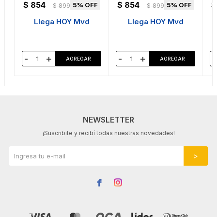
$
854
$
854
$
5
5
$
899
$
899
Llega HOY Mvd
Llega HOY Mvd
-
+
-
+
-
NEWSLETTER
¡Suscribite y recibí todas nuestras novedades!

