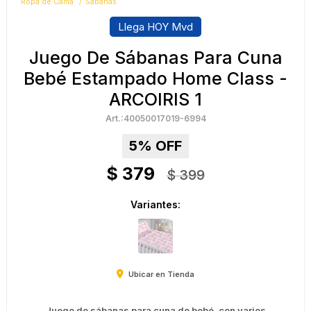
Ropa de Cama
Sábanas
Llega HOY Mvd
Juego De Sábanas Para Cuna
Bebé Estampado Home Class -
ARCOIRIS 1
40050017019-6994
5
$
379
$
399
Variantes:
Ubicar en Tienda
Juego de sábanas para cuna de bebé, con varios