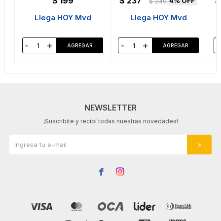
$
199
$
237
$
4
$
249
Llega HOY Mvd
Llega HOY Mvd
-
+
-
+
-
NEWSLETTER
¡Suscribite y recibí todas nuestras novedades!

