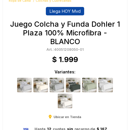
Ropa de Cama
Colchas y Cubrecamas
Llega HOY Mvd
Juego Colcha y Funda Dohler 1
Plaza 100% Microfibra -
BLANCO
40051208050-01
$
1.999
Variantes:
Ubicar en Tienda
Hasta
12
cuotas
sin
recargo de
$ 167