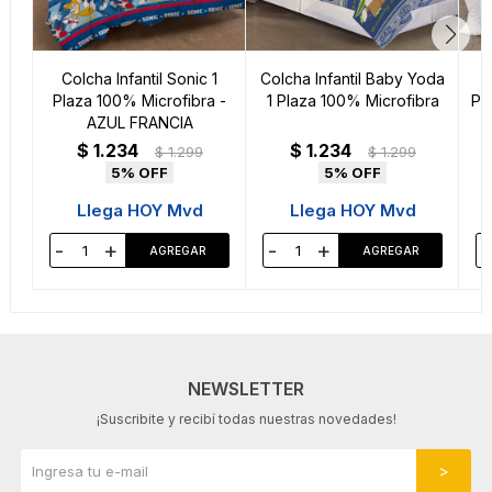
Colcha Infantil Sonic 1
Colcha Infantil Baby Yoda
Plaza 100% Microfibra -
1 Plaza 100% Microfibra
Po
AZUL FRANCIA
1
$
1.234
$
1.234
$
1.299
$
1.299
5
5
Llega HOY Mvd
Llega HOY Mvd
-
+
-
+
-
NEWSLETTER
¡Suscribite y recibí todas nuestras novedades!