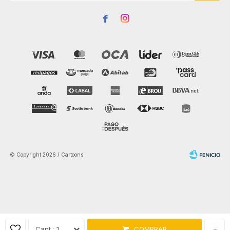


© Copyright 2026 / Cartoons
Fenicio
1
COMPRAR