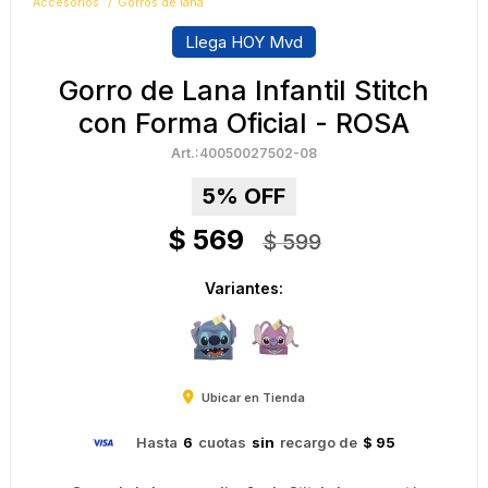
Accesorios
Gorros de lana
Llega HOY Mvd
Gorro de Lana Infantil Stitch
con Forma Oficial - ROSA
40050027502-08
5
$
569
$
599
Variantes:
Ubicar en Tienda
Hasta
6
cuotas
sin
recargo de
$ 95