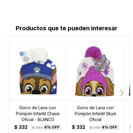
Productos que te pueden interesar
Gorro de Lana con
Gorro de Lana con
Pompón Infantil Chase
Pompón Infantil Skye
P
Oficial - BLANCO
Oficial
$
332
$
332
$
4
4
$
349
$
349