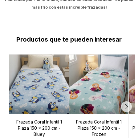
más frío con estas increíble frazadas!
Productos que te pueden interesar
Frazada Coral Infantil 1
Frazada Coral Infantil 1
F
Plaza 150 x 200 cm -
Plaza 150 x 200 cm -
Pl
Bluey
Frozen