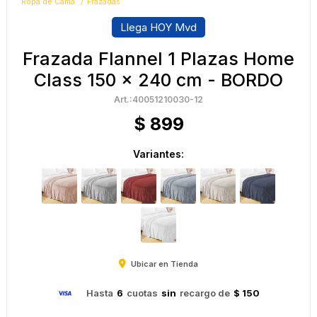
Ropa de Cama
Frazadas
Llega HOY Mvd
Frazada Flannel 1 Plazas Home
Class 150 x 240 cm - BORDO
40051210030-12
$
899
Variantes:
Ubicar en Tienda
Hasta
6
cuotas
sin
recargo de
$ 150