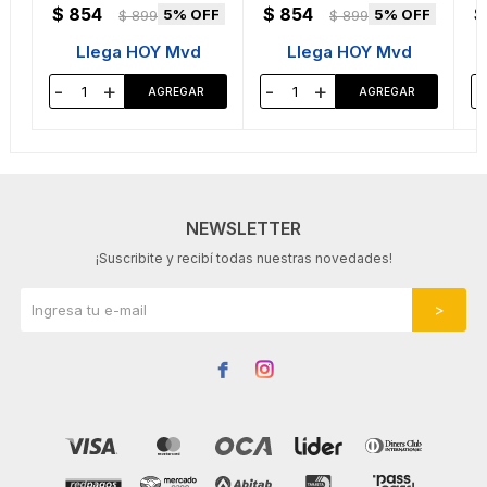
$
854
$
854
$
5
5
$
899
$
899
Llega HOY Mvd
Llega HOY Mvd
-
+
-
+
-
NEWSLETTER
¡Suscribite y recibí todas nuestras novedades!

