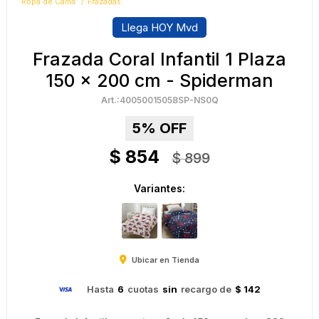
Ropa de Cama
Frazadas
Llega HOY Mvd
Frazada Coral Infantil 1 Plaza
150 x 200 cm - Spiderman
40050015058SP-NS0Q
5
$
854
$
899
Variantes:
Ubicar en Tienda
Hasta
6
cuotas
sin
recargo de
$ 142