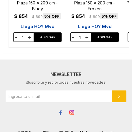
Plaza 150 x 200 cm -
Plaza 150 x 200 cm -
Pl
Bluey
Frozen
$
854
$
854
$
5
5
$
899
$
899
Llega HOY Mvd
Llega HOY Mvd
-
+
-
+
-
NEWSLETTER
¡Suscribite y recibí todas nuestras novedades!

