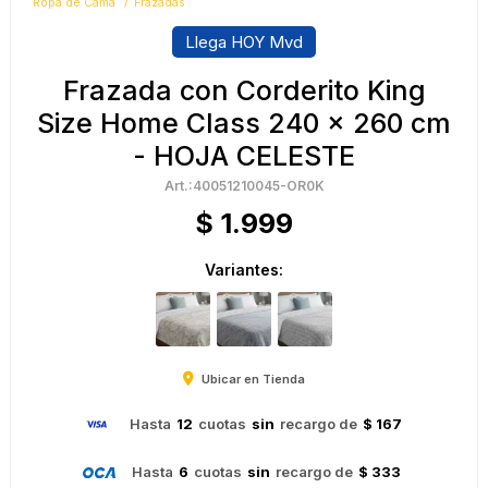
Ropa de Cama
Frazadas
Llega HOY Mvd
Frazada con Corderito King
Size Home Class 240 x 260 cm
- HOJA CELESTE
40051210045-OR0K
$
1.999
Variantes:
Ubicar en Tienda
Hasta
12
cuotas
sin
recargo de
$ 167
Hasta
6
cuotas
sin
recargo de
$ 333