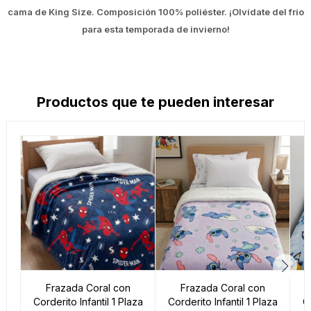
cama de King Size. Composición 100% poliéster. ¡Olvídate del frío
para esta temporada de invierno!
Productos que te pueden interesar
Frazada Coral con
Frazada Coral con
Corderito Infantil 1 Plaza
Corderito Infantil 1 Plaza
C