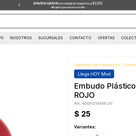
VO
NOSOTROS
SUCURSALES
CONTACTO
OFERTAS
COLECT
Utensilios de Preparación
Embu
Llega HOY Mvd
Embudo Plástico 
ROJO
40051214418-20
$
25
Variantes: