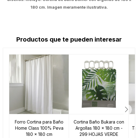
180 cm. Imagen meramente ilustrativa.
Productos que te pueden interesar
Forro Cortina para Baño
Cortina Baño Bukara con
Home Class 100% Peva
Argollas 180 x 180 cm -
Tr
180 x 180 cm
299 HOJAS VERDE
A