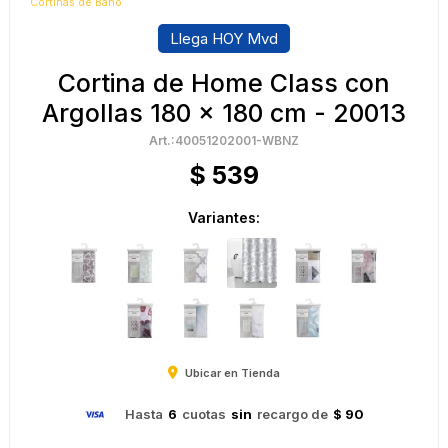
Cortinas de Baño
Llega HOY Mvd
Cortina de Home Class con
Argollas 180 x 180 cm - 20013
40051202001-WBNZ
$
539
Variantes:
Ubicar en Tienda
Hasta
6
cuotas
sin
recargo de
$ 90