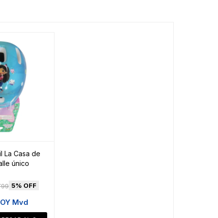
il La Casa de
lle único
5
799
HOY Mvd