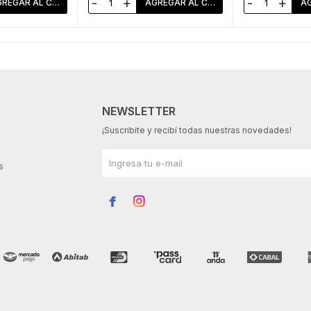
-
+
-
+
NEWSLETTER
¡Suscribite y recibí todas nuestras novedades!
s

