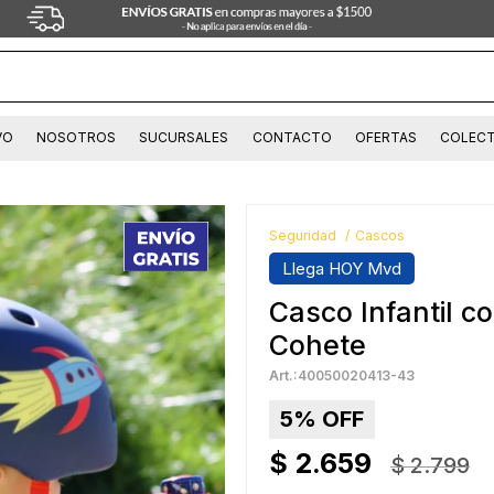
VO
NOSOTROS
SUCURSALES
CONTACTO
OFERTAS
COLECT
Seguridad
Cascos
Llega HOY Mvd
Casco Infantil c
Cohete
40050020413-43
5
$
2.659
$
2.799