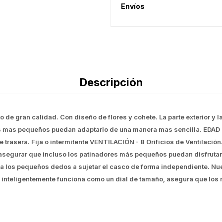
Envíos
Descripción
o de gran calidad. Con diseño de flores y cohete. La parte exterior y l
os mas pequeños puedan adaptarlo de una manera mas sencilla. EDAD 
e trasera. Fija o intermitente VENTILACIÓN - 8 Orificios de Ventilaci
asegurar que incluso los patinadores más pequeños puedan disfrutar 
 a los pequeños dedos a sujetar el casco de forma independiente. Nue
 inteligentemente funciona como un dial de tamaño, asegura que los 