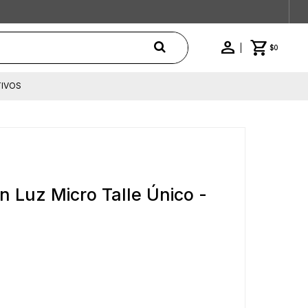
$
0
IVOS
on Luz Micro Talle Único -