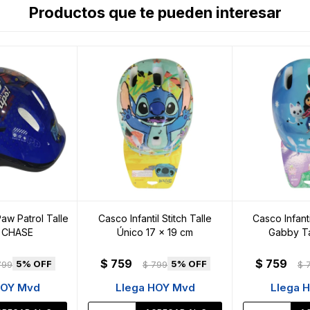
Productos que te pueden interesar
Paw Patrol Talle
Casco Infantil Stitch Talle
Casco Infant
- CHASE
Único 17 x 19 cm
Gabby Ta
$
759
$
759
5
5
799
$
799
$
HOY Mvd
Llega HOY Mvd
Llega 