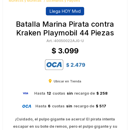
Muñecos y Muñecas
Escenarios y Playsets
Llega HOY Mvd
Batalla Marina Pirata contra
Kraken Playmobil 44 Piezas
40050022AJG-U
$
3.099
2.479
$
Ubicar en Tienda
Hasta
12
cuotas
sin
recargo de
$ 258
Hasta
6
cuotas
sin
recargo de
$ 517
¡Cuidado, el pulpo gigante se acerca! El pirata intenta
escapar en su bote de remos, pero el pulpo gigante y su