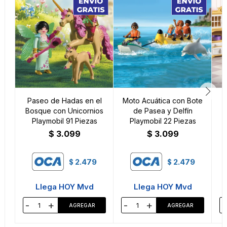
Paseo de Hadas en el
Moto Acuática con Bote
Bosque con Unicornios
de Pasea y Delfín
Playmobil 91 Piezas
Playmobil 22 Piezas
$
3.099
$
3.099
2.479
2.479
$
$
Llega HOY Mvd
Llega HOY Mvd
-
+
-
+
-