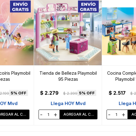
oíris Playmobil
Tienda de Belleza Playmobil
Cocina Comple
iezas
95 Piezas
Playmobil 
$
2.279
$
2.517
5
5
2.199
$
2.399
$
2
HOY Mvd
Llega HOY Mvd
Llega 
-
+
-
+