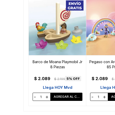
Barco de Moana Playmobil Jr
Pegaso con Arc
8 Piezas
85 P
$
2.089
$
2.089
5
$
2.199
$
Llega HOY Mvd
Llega 
-
+
-
+