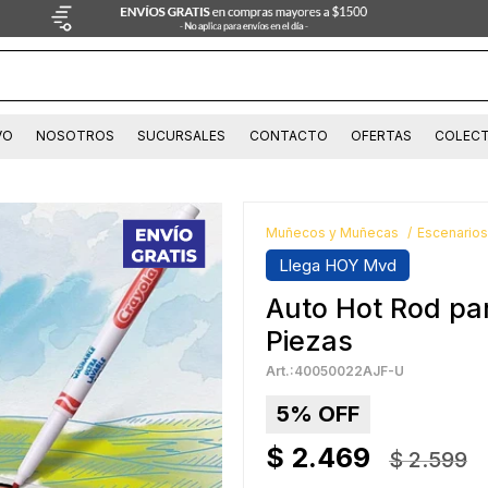
VO
NOSOTROS
SUCURSALES
CONTACTO
OFERTAS
COLECT
Muñecos y Muñecas
Escenarios
Llega HOY Mvd
Auto Hot Rod par
Piezas
40050022AJF-U
5
$
2.469
$
2.599