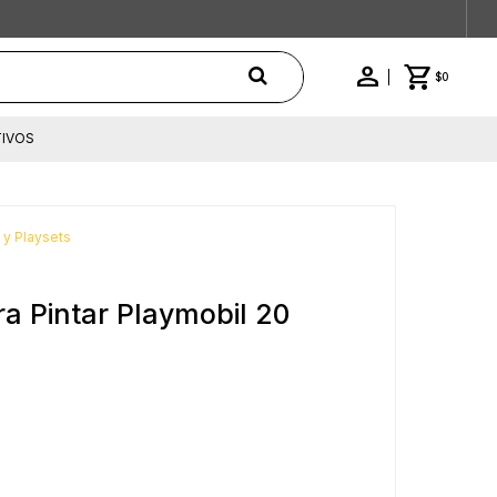
$
0
IVOS
 y Playsets
a Pintar Playmobil 20