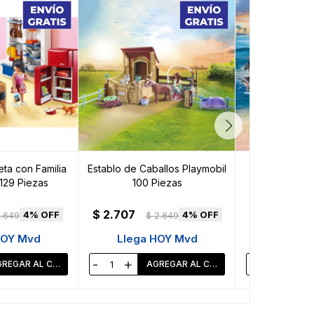
ta con Familia
Establo de Caballos Playmobil
Batalla Marina
129 Piezas
100 Piezas
Kraken Playmo
$
2.707
$
2.944
4
4
.649
$
2.849
$
HOY Mvd
Llega HOY Mvd
Llega 
-
+
-
+