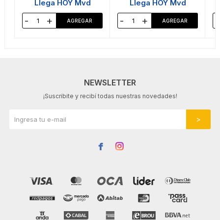
Llega HOY Mvd
Llega HOY Mvd
-
+
-
+
-
NEWSLETTER
¡Suscribite y recibí todas nuestras novedades!

