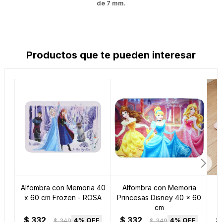
de 7 mm.
Productos que te pueden interesar
Alfombra con Memoria 40
Alfombra con Memoria
A
x 60 cm Frozen - ROSA
Princesas Disney 40 x 60
cm
$
332
$
332
$
4
4
$
349
$
349