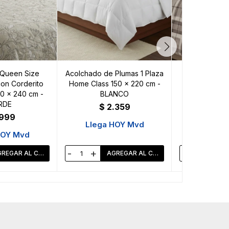
Queen Size
Acolchado de Plumas 1 Plaza
Acolchado
on Corderito
Home Class 150 x 220 cm -
Terciopelo c
0 x 240 cm -
BLANCO
Richmond 24
RDE
BE
$
2.359
.999
$
2
Llega HOY Mvd
HOY Mvd
Llega 
-
+
-
+