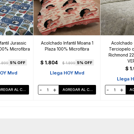
antil Jurassic
Acolchado Infantil Moana 1
Acolchado 
100% Microfibra
Plaza 100% Microfibra
Terciopelo c
Richmond 22
VE
$
1.804
5
5
1.899
$
1.899
$
1
HOY Mvd
Llega HOY Mvd
Llega 
-
+
-
+