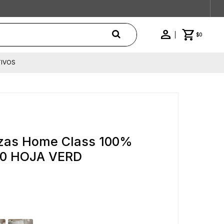
$
0
IVOS
azas Home Class 100%
660 HOJA VERD