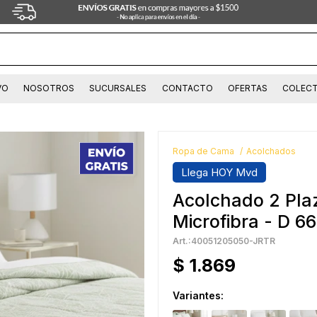
VO
NOSOTROS
SUCURSALES
CONTACTO
OFERTAS
COLECT
Ropa de Cama
Acolchados
Llega HOY Mvd
Acolchado 2 Pl
Microfibra - D 
40051205050-JRTR
$
1.869
Variantes: