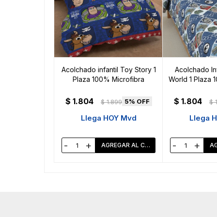
Acolchado infantil Toy Story 1
Acolchado Inf
Plaza 100% Microfibra
World 1 Plaza 
$
1.804
$
1.804
5
$
1.899
$
Llega HOY Mvd
Llega 
-
+
-
+