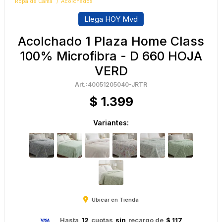
Ropa de Cama
Acolchados
Llega HOY Mvd
Acolchado 1 Plaza Home Class
100% Microfibra - D 660 HOJA
VERD
40051205040-JRTR
$
1.399
Variantes:
Ubicar en Tienda
Hasta
12
cuotas
sin
recargo de
$ 117