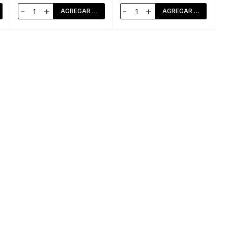
-
+
-
+