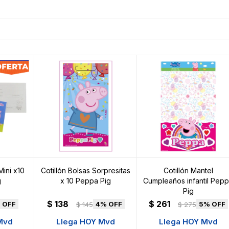
Mini x10
Cotillón Bolsas Sorpresitas
Cotillón Mantel
g
x 10 Peppa Pig
Cumpleaños infantil Pep
Pig
$
138
$
261
4
5
$
145
$
275
Mvd
Llega HOY Mvd
Llega HOY Mvd