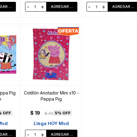
-
+
-
+
eppa Pig
Cotillón Anotador Mini x10 -
m
Peppa Pig
$
19
5
$
20
Mvd
Llega HOY Mvd
-
+