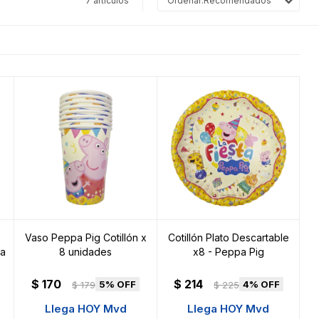
7 artículos
Recomendados
Vaso Peppa Pig Cotillón x
Cotillón Plato Descartable
pa
8 unidades
x8 - Peppa Pig
$
170
$
214
5
4
$
179
$
225
Llega HOY Mvd
Llega HOY Mvd