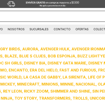
VO
NOSOTROS
SUCURSALES
CONTACTO
OFERTAS
COLECT
GRY BIRDS, AURORA, AVENGER HULK, AVENGER IRONM
S, BLAZE, BLUE S CLUES, BOB ESPONJA, BUZZ LIGHTY
C SH GIRLS, DISNEY BIA, DISNEY GATA MARIE, DISNEY
O, ENCANTO, ERA DEL HIELO, FAST AND FURIOUS, FR
IC WORLD, LA CASA DE GABBY, LA SIRENITA, LIFE OF P
CKEY, MINECRAFT, MINIONS, MINNIE, NACIONAL, OLAF
 REY LEON, RICKY ZOOM, SHIMMER AND SHINE, SIN PE
NINJA, TOY STORY, TRANSFORMERS, TROLLS, UNICORN