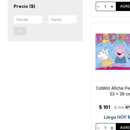
-
+
Precio
($)
OK
Cotillón Afiche P
53 x 39 c
$
161
4
$
169
Llega HOY 
-
+