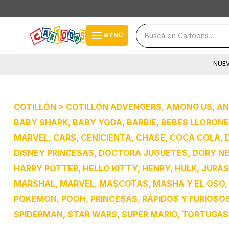
close
storefront
menu
MENÚ
local_shipping
NUE
cards_stack
help
COTILLÓN > COTILLÓN ADVENGERS, AMONG US, AN
BABY SHARK, BABY YODA, BARBIE, BEBES LLORONE
MARVEL, CARS, CENICIENTA, CHASE, COCA COLA, D
DISNEY PRINCESAS, DOCTORA JUGUETES, DORY NEM
HARRY POTTER, HELLO KITTY, HENRY, HULK, JURASS
MARSHAL, MARVEL, MASCOTAS, MASHA Y EL OSO, MI
POKEMON, POOH, PRINCESAS, RÁPIDOS Y FURIOSOS,
SPIDERMAN, STAR WARS, SUPER MARIO, TORTUGAS 