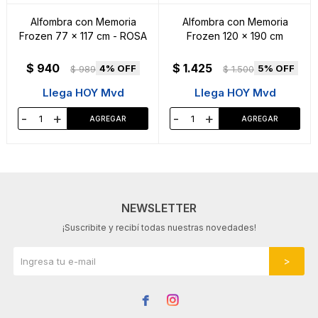
Alfombra con Memoria
Alfombra con Memoria
Frozen 77 x 117 cm - ROSA
Frozen 120 x 190 cm
$
940
$
1.425
4
5
$
989
$
1.500
Llega HOY Mvd
Llega HOY Mvd
-
+
-
+
NEWSLETTER
¡Suscribite y recibí todas nuestras novedades!

