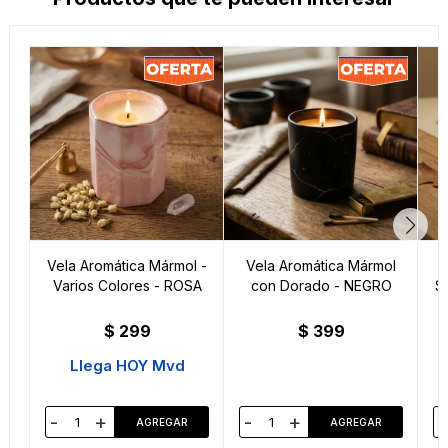
Vela Aromática Mármol -
Vela Aromática Mármol
Varios Colores - ROSA
con Dorado - NEGRO
S
$
299
$
399
Llega HOY Mvd
-
+
-
+
-