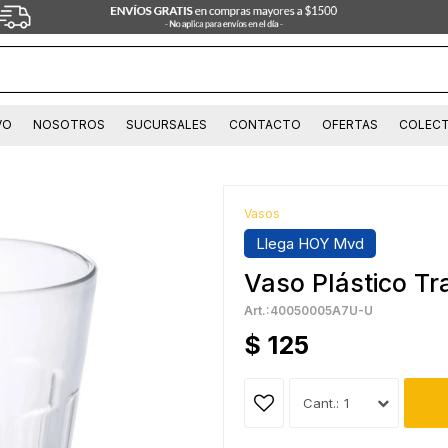
VO
NOSOTROS
SUCURSALES
CONTACTO
OFERTAS
COLECT
Vasos
Llega HOY Mvd
Vaso Plástico T
40050005A7U-U
$
125
1