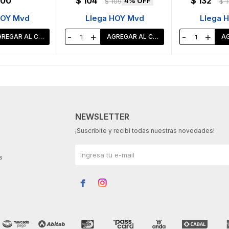
100
$
104
$
132
4
$
109
$
1
HOY Mvd
Llega HOY Mvd
Llega 
-
+
-
+
NEWSLETTER
¡Suscribite y recibí todas nuestras novedades!
s

