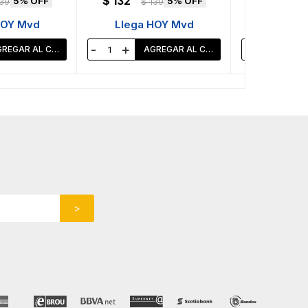
$
132
$
132
5
5
39
$
139
$
1
HOY Mvd
Llega HOY Mvd
Llega 
-
+
-
+