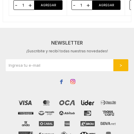
-
+
-
+
-
NEWSLETTER
¡Suscribite y recibí todas nuestras novedades!

