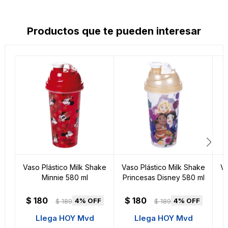
Productos que te pueden interesar
Vaso Plástico Milk Shake
Vaso Plástico Milk Shake
Va
Minnie 580 ml
Princesas Disney 580 ml
$
180
$
180
4
4
$
189
$
189
Llega HOY Mvd
Llega HOY Mvd