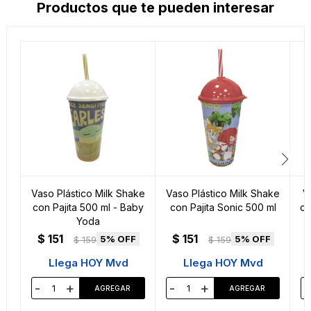
Productos que te pueden interesar
Vaso Plástico Milk Shake
Vaso Plástico Milk Shake
V
con Pajita 500 ml - Baby
con Pajita Sonic 500 ml
co
Yoda
$
151
$
151
5
5
$
159
$
159
Llega HOY Mvd
Llega HOY Mvd
-
+
-
+
-