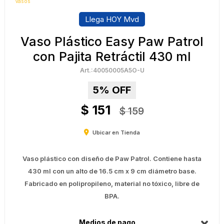
Vasos
Llega HOY Mvd
Vaso Plástico Easy Paw Patrol
con Pajita Retráctil 430 ml
40050005A5O-U
5
$
151
$
159
Ubicar en Tienda
Vaso plástico con diseño de Paw Patrol. Contiene hasta
430 ml con un alto de 16.5 cm x 9 cm diámetro base.
Fabricado en polipropileno, material no tóxico, libre de
BPA.
Medios de pago