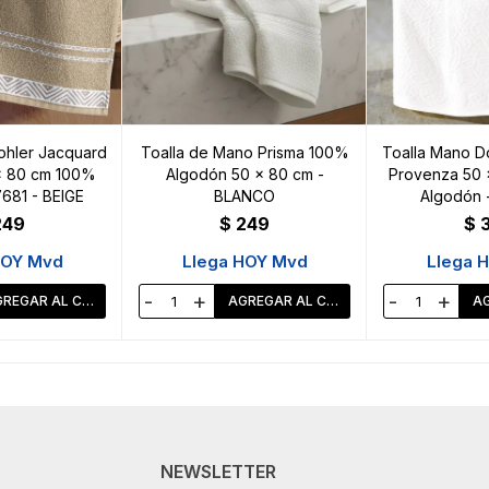
ohler Jacquard
Toalla de Mano Prisma 100%
Toalla Mano D
x 80 cm 100%
Algodón 50 x 80 cm -
Provenza 50 
681 - BEIGE
BLANCO
Algodón 
249
$
249
$
HOY Mvd
Llega HOY Mvd
Llega 
-
+
-
+
NEWSLETTER