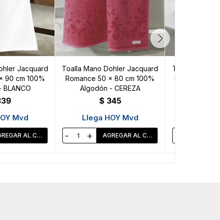
ohler Jacquard
Toalla Mano Dohler Jacquard
Toalla Mano Do
x 90 cm 100%
Romance 50 x 80 cm 100%
50 x 90 cm 1
- BLANCO
Algodón - CEREZA
RO
339
$
345
$
HOY Mvd
Llega HOY Mvd
Llega 
-
+
-
+