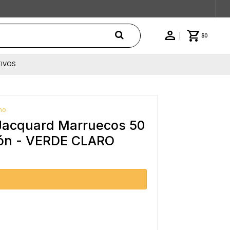
$
0
IVOS
no
 Jacquard Marruecos 50
ón - VERDE CLARO