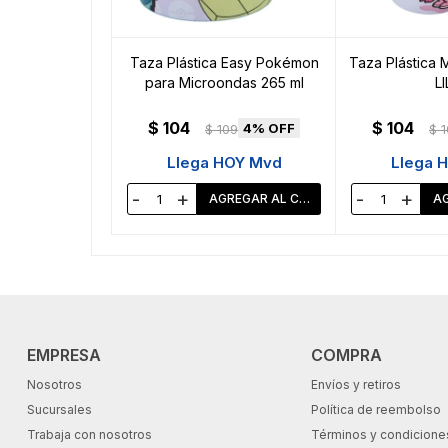
Taza Plástica Easy Pokémon
Taza Plástica M
para Microondas 265 ml
LI
$
104
$
104
4
$
109
$
1
Llega HOY Mvd
Llega 
-
+
-
+
EMPRESA
COMPRA
Nosotros
Envíos y retiros
Sucursales
Política de reembolso
Trabaja con nosotros
Términos y condicione