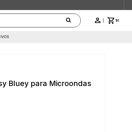
$
0
IVOS
asy Bluey para Microondas