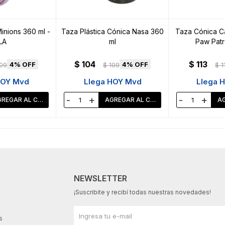
inions 360 ml -
Taza Plástica Cónica Nasa 360
Taza Cónica C
LA
ml
Paw Patr
$
104
$
113
4
4
09
$
109
$
1
HOY Mvd
Llega HOY Mvd
Llega 
-
+
-
+
NEWSLETTER
¡Suscribite y recibí todas nuestras novedades!
s