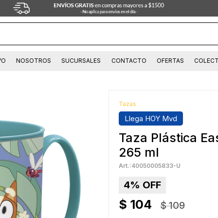
VO
NOSOTROS
SUCURSALES
CONTACTO
OFERTAS
COLECT
Tazas
Llega HOY Mvd
Taza Plástica E
265 ml
40050005833-U
4
$
104
$
109