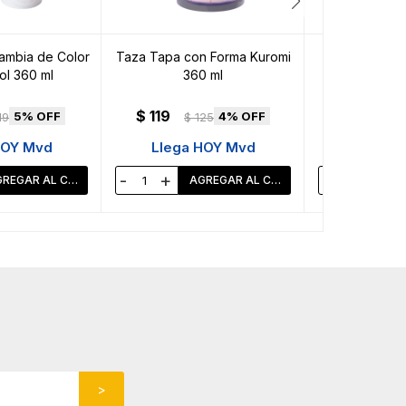
ambia de Color
Taza Tapa con Forma Kuromi
Taza Tapa con
ol 360 ml
360 ml
360
$
119
$
119
5
4
19
$
125
$
1
HOY Mvd
Llega HOY Mvd
Llega 
-
+
-
+