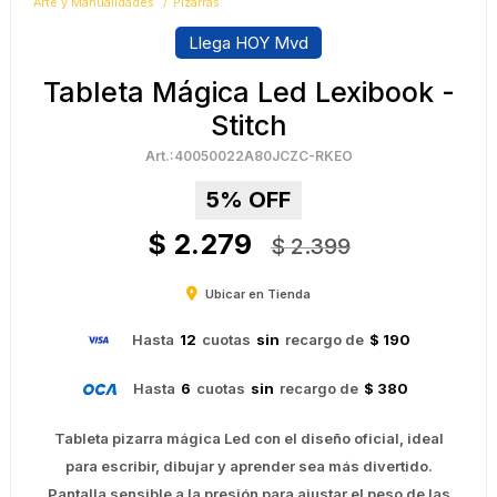
Arte y Manualidades
Pizarras
Llega HOY Mvd
Tableta Mágica Led Lexibook -
Stitch
40050022A80JCZC-RKEO
5
$
2.279
$
2.399
Ubicar en Tienda
Hasta
12
cuotas
sin
recargo de
$ 190
Hasta
6
cuotas
sin
recargo de
$ 380
Tableta pizarra mágica Led con el diseño oficial, ideal
para escribir, dibujar y aprender sea más divertido.
Pantalla sensible a la presión para ajustar el peso de las