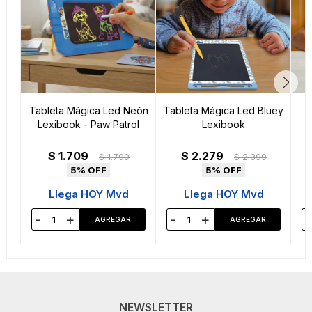
Tableta Mágica Led Neón
Tableta Mágica Led Bluey
Lexibook - Paw Patrol
Lexibook
$
1.709
$
2.279
$
1.799
$
2.399
5
5
Llega HOY Mvd
Llega HOY Mvd
-
+
-
+
-
NEWSLETTER