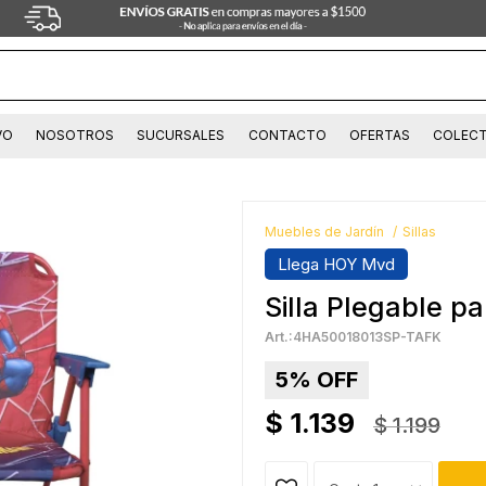
VO
NOSOTROS
SUCURSALES
CONTACTO
OFERTAS
COLECT
Muebles de Jardín
Sillas
Llega HOY Mvd
Silla Plegable p
4HA50018013SP-TAFK
5
$
1.139
$
1.199