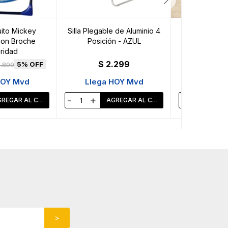
uito Mickey
Silla Plegable de Aluminio 4
Silla Plegable
con Broche
Posición - AZUL
Posición
ridad
$
2.299
$
2
5
1.899
HOY Mvd
Llega HOY Mvd
Llega 
-
+
-
+