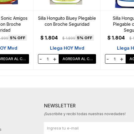
o Sonic Amigos
Silla Honguito Bluey Plegable
Silla Hong
con Broche
con Broche Seguridad
Plegable 
ridad
Segu
$
1.804
$
1.804
5
5
1.899
$
1.899
$
HOY Mvd
Llega HOY Mvd
Llega 
-
+
-
+
NEWSLETTER
¡Suscribite y recibí todas nuestras novedades!
s