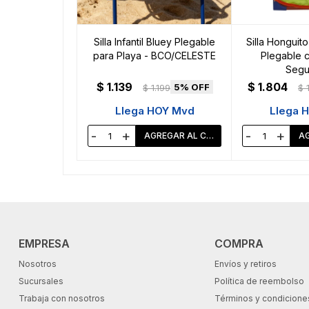
Silla Infantil Bluey Plegable
Silla Honguit
para Playa - BCO/CELESTE
Plegable 
Segu
$
1.139
$
1.804
5
$
1.199
$
Llega HOY Mvd
Llega 
-
+
-
+
EMPRESA
COMPRA
Nosotros
Envíos y retiros
Sucursales
Política de reembolso
Trabaja con nosotros
Términos y condicione