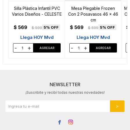
Silla Plástica Infantil PVC
Mesa Plegable Frozen
Me
Varios Diseños - CELESTE
Con 2 Posavasos 46 x 46
Co
cm
$
569
$
569
$
5
5
$
599
$
599
Llega HOY Mvd
Llega HOY Mvd
-
+
-
+
-
NEWSLETTER
¡Suscribite y recibí todas nuestras novedades!

