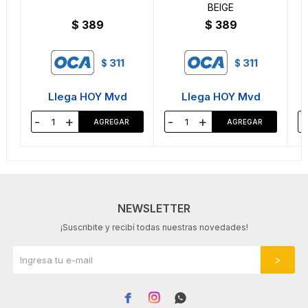
BEIGE
$
389
$
389
311
311
$
$
Llega HOY Mvd
Llega HOY Mvd
-
+
-
+
-
NEWSLETTER
¡Suscribite y recibí todas nuestras novedades!


