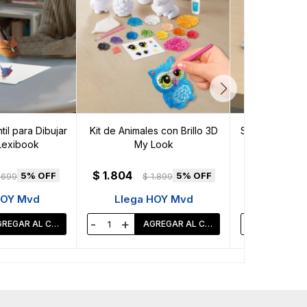
til para Dibujar
Kit de Animales con Brillo 3D
Squishy Unicor
Lexibook
My Look
y Animalit
$
1.804
$
1.899
5
5
.699
$
1.899
$
HOY Mvd
Llega HOY Mvd
Llega 
-
+
-
+