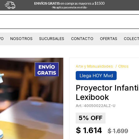
VO
NOSOTROS
SUCURSALES
CONTACTO
OFERTAS
COLECT
Arte y Manualidades
Otros
Llega HOY Mvd
Proyector Infanti
Lexibook
40050022ALZ-U
5
$
1.614
$
1.699