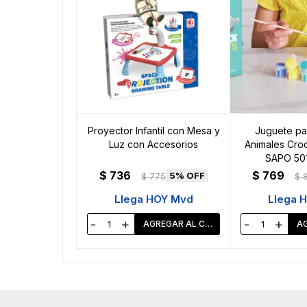
Proyector Infantil con Mesa y
Juguete par
Luz con Accesorios
Animales Croc
SAPO 50
$
736
$
769
5
$
775
$
Llega HOY Mvd
Llega 
-
+
-
+