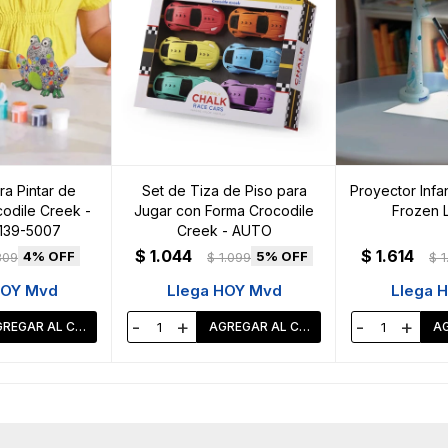
a Pintar de
Set de Tiza de Piso para
Proyector Infan
odile Creek -
Jugar con Forma Crocodile
Frozen 
139-5007
Creek - AUTO
$
1.044
$
1.614
4
5
809
$
1.099
$
1
HOY Mvd
Llega HOY Mvd
Llega 
-
+
-
+