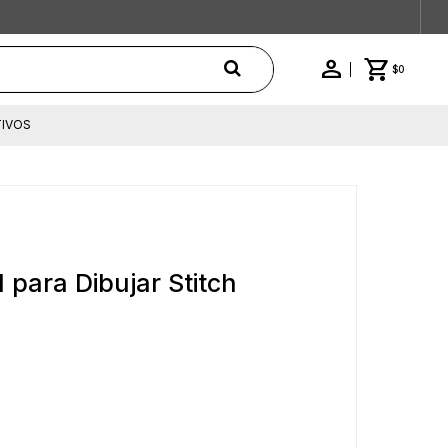
$
0
IVOS
l para Dibujar Stitch