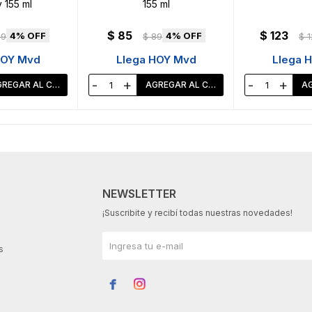
 155 ml
155 ml
$
85
$
123
4
4
89
$
89
$
1
HOY Mvd
Llega HOY Mvd
Llega 
-
+
-
+
NEWSLETTER
¡Suscribite y recibí todas nuestras novedades!
s

