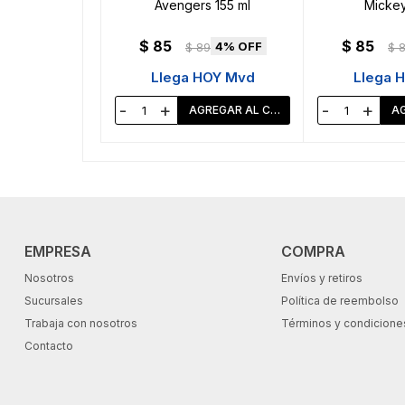
Avengers 155 ml
Mickey
$
85
$
85
4
$
89
$
Llega HOY Mvd
Llega 
-
+
-
+
EMPRESA
COMPRA
Nosotros
Envíos y retiros
Sucursales
Política de reembolso
Trabaja con nosotros
Términos y condicione
Contacto