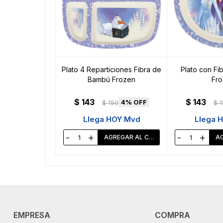
Plato 4 Reparticiones Fibra de
Plato con Fi
Bambú Frozen
Fro
$
143
$
143
4
$
150
$
1
Llega HOY Mvd
Llega 
-
+
-
+
EMPRESA
COMPRA