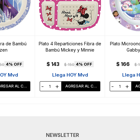
bra de Bambú
Plato 4 Reparticiones Fibra de
Plato Microon
zen
Bambú Mickey y Minnie
Gabby
$
143
$
166
4
4
50
$
150
$
HOY Mvd
Llega HOY Mvd
Llega 
-
+
-
+
NEWSLETTER