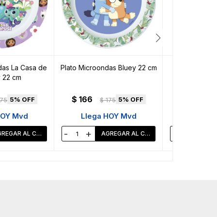
das La Casa de
Plato Microondas Bluey 22 cm
Plato Microo
 22 cm
Minnie Nav
$
166
$
166
5
5
175
$
175
$
HOY Mvd
Llega HOY Mvd
Llega 
-
+
-
+