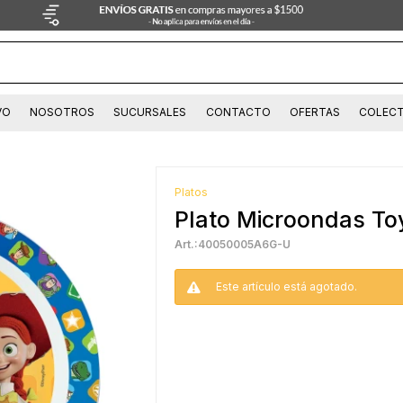
VO
NOSOTROS
SUCURSALES
CONTACTO
OFERTAS
COLECT
Platos
Plato Microondas To
40050005A6G-U
Este artículo está agotado.