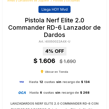
Armas y Lanzadores de Juguete
Pistolas y Escopetas
Llega HOY Mvd
Pistola Nerf Elite 2.0
Commander RD-6 Lanzador de
Dardos
40050022A4X-U
4
$
1.606
$
1.690
Ubicar en Tienda
Hasta
12
cuotas
sin
recargo de
$ 134
Hasta
6
cuotas
sin
recargo de
$ 268
LANZADARDOS NERF ELITE 2.0 COMMANDER RD-6 CON