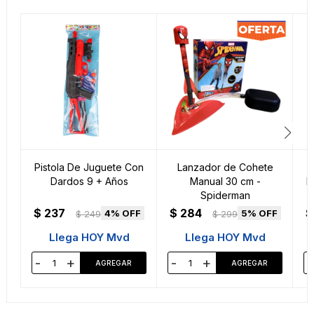
Pistola De Juguete Con
Lanzador de Cohete
Dardos 9 + Años
Manual 30 cm -
M
Spiderman
$
237
$
284
$
4
5
$
249
$
299
Llega HOY Mvd
Llega HOY Mvd
-
+
-
+
-