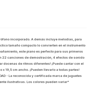
crófono incorporado. A demás incluye melodías, para
áctico tamaño compacto lo convierten en el instrumento
añamiento, este piano es perfecto para sus primeros
on 22 canciones de demostración, 4 efectos de sonido
tocar docenas de ritmos diferentes! ¡Puede cantar con el
o x 19,5 cm ancho. ¡Pueden llevarlo a todas partes!
DAD - La reconocida y certificada marca de juguetes
te ilustrativas. Los colores pueden variar*