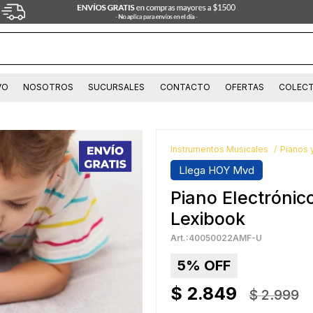
VO
NOSOTROS
SUCURSALES
CONTACTO
OFERTAS
COLECT
Instrumentos Musicales
Pianos 
Llega HOY Mvd
Piano Electrónic
Lexibook
40050022AMF-U
5
$
2.849
$
2.999