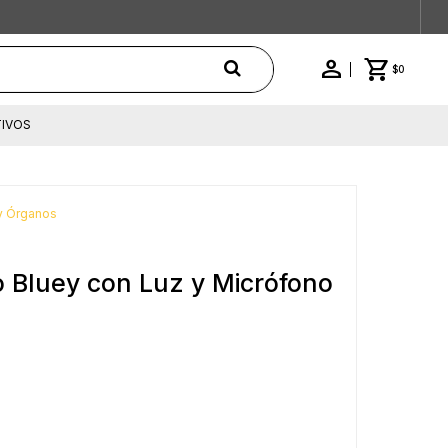
$
0
IVOS
y Órganos
o Bluey con Luz y Micrófono