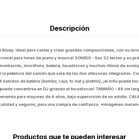
Descripción
e Bluey. Ideal para cantar y crear grandes composiciones, con su mi
cional para horas de piano y música! SONIDO - Sus 22 teclas y su pr
ostración, micrófono, batería, tocadiscos y muchos ritmos de acomp
r la potencia del sonido que sale de los dos altavoces integrados. C
 4 sonidos de batería (bombo, caja, hi-hat y platillo), ¡el niño puede 
o puede convertirse en DJ girando el tocadiscos! TAMAÑO - 48 cm larg
comienda para mayores de 4 años, bajo supervisión de un adulto. CALI
 calidad y seguros, para una compra de confianza. *Imágenes meramen
Productos que te pueden interesar