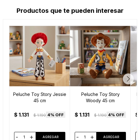
Productos que te pueden interesar
Peluche Toy Story Jessie
Peluche Toy Story
P
45 cm
Woody 45 cm
$
1.131
$
1.131
$
4
4
$
1.190
$
1.190
-
+
-
+
-